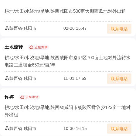
农村三产融合让农业既有 “土味” 又有 “新意”
耕地/水田/水浇地/旱地,陕西咸阳市500亩大棚西瓜地对外出租
农业部：集体土地经营权流转须2/3村民代表同意
陕西省-咸阳市
02-26 15:47
联系电话
确保承包地经营权流转价格合理
土地流转怎样实施才能实现效益最大化？
土地流转
耕地/水田/水浇地/旱地,陕西咸阳市秦都区700亩土地对外流转水
北京市农村土地经营权流转价格模型正式发布
电路三通租金650元/亩/年
宁夏二轮土地延包1634万余亩承包农户涉及100万余户
陕西省-咸阳市
11-01 17:59
联系电话
安徽省农村集体经济组织土地经营权出租合同
许婷
耕地/水田/水浇地/旱地,陕西省咸阳市杨陵区揉谷乡123亩土地对
外出租
陕西省-咸阳市
10-30 16:15
联系电话