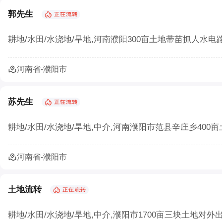
农村生态农业如何以废弃物循环守护绿水青山
郭先生
农村三产融合让农业既有 “土味” 又有 “新意”
耕地/水田/水浇地/旱地,河南濮阳300亩土地带苗抓人水电
农业部：集体土地经营权流转须2/3村民代表
河南省-濮阳市
确保承包地经营权流转价格合理
土地流转怎样实施才能实现效益最大化？
苏先生
北京市农村土地经营权流转价格模型正式发布
耕地/水田/水浇地/旱地,中介,河南濮阳市范县辛庄乡40
宁夏二轮土地延包1634万余亩承包农户涉及10
河南省-濮阳市
安徽省农村集体经济组织土地经营权出租合同
土地流转
耕地/水田/水浇地/旱地,中介,濮阳市1700亩三块土地对