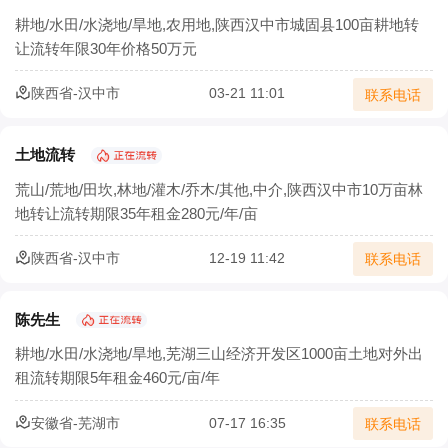
农村三产融合让农业既有 “土味” 又有 “新意”
耕地/水田/水浇地/旱地,农用地,陕西汉中市城固县100亩耕地转
让流转年限30年价格50万元
农业部：集体土地经营权流转须2/3村民代表同意
陕西省-汉中市
03-21 11:01
联系电话
确保承包地经营权流转价格合理
土地流转怎样实施才能实现效益最大化？
土地流转
荒山/荒地/田坎,林地/灌木/乔木/其他,中介,陕西汉中市10万亩林
北京市农村土地经营权流转价格模型正式发布
地转让流转期限35年租金280元/年/亩
宁夏二轮土地延包1634万余亩承包农户涉及100万余户
陕西省-汉中市
12-19 11:42
联系电话
安徽省农村集体经济组织土地经营权出租合同
陈先生
耕地/水田/水浇地/旱地,芜湖三山经济开发区1000亩土地对外出
租流转期限5年租金460元/亩/年
安徽省-芜湖市
07-17 16:35
联系电话