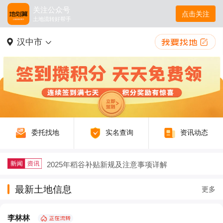
关注公众号
点击关注
土地流转好帮手
汉中市
委托找地
实名查询
资讯动态
2025年稻谷补贴新规及注意事项详解
户籍迁出再迁回，土地征收补偿要不要给？
最新土地信息
更多
农村生态农业如何以废弃物循环守护绿水青山
李林林