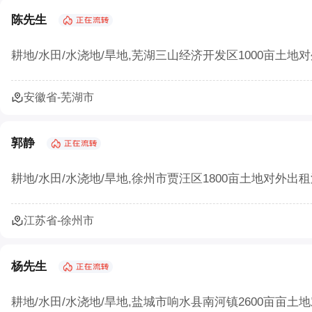
农村生态农业如何以废弃物循环守护绿水青山
陈先生
农村三产融合让农业既有 “土味” 又有 “新意”
耕地/水田/水浇地/旱地,芜湖三山经济开发区1000亩土地对
农业部：集体土地经营权流转须2/3村民代表
安徽省-芜湖市
确保承包地经营权流转价格合理
土地流转怎样实施才能实现效益最大化？
郭静
北京市农村土地经营权流转价格模型正式发布
耕地/水田/水浇地/旱地,徐州市贾汪区1800亩土地对外出租流
宁夏二轮土地延包1634万余亩承包农户涉及10
江苏省-徐州市
杨先生
耕地/水田/水浇地/旱地,盐城市响水县南河镇2600亩亩土地