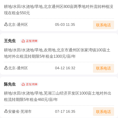
农村三产融合让农业既有 “土味” 又有 “新意”
耕地/水田/水浇地/旱地,北京通州区800亩两季地对外流转种植没
现在租金550元
农业部：集体土地经营权流转须2/3村民代表同意
北京-通州区
05-03 11:35
联系电话
确保承包地经营权流转价格合理
土地流转怎样实施才能实现效益最大化？
王先生
耕地/水田/水浇地/旱地,农用地,北京市通州区张家湾镇100亩土
北京市农村土地经营权流转价格模型正式发布
地对外出租流转期限5年租金1300元/亩/年
宁夏二轮土地延包1634万余亩承包农户涉及100万余户
北京-通州区
04-12 16:32
联系电话
安徽省农村集体经济组织土地经营权出租合同
陈先生
耕地/水田/水浇地/旱地,芜湖三山经济开发区1000亩土地对外出
租流转期限5年租金460元/亩/年
安徽省-芜湖市
07-17 16:35
联系电话