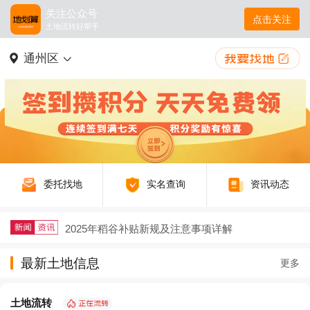
关注公众号
点击关注
土地流转好帮手
通州区
委托找地
实名查询
资讯动态
2025年稻谷补贴新规及注意事项详解
户籍迁出再迁回，土地征收补偿要不要给？
最新土地信息
更多
农村生态农业如何以废弃物循环守护绿水青山
土地流转