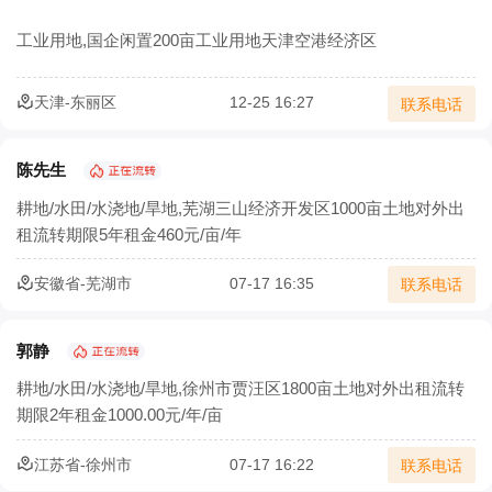
农业部：集体土地经营权流转须2/3村民代表同意
工业用地,国企闲置200亩工业用地天津空港经济区
确保承包地经营权流转价格合理
天津-东丽区
12-25 16:27
联系电话
土地流转怎样实施才能实现效益最大化？
北京市农村土地经营权流转价格模型正式发布
陈先生
耕地/水田/水浇地/旱地,芜湖三山经济开发区1000亩土地对外出
宁夏二轮土地延包1634万余亩承包农户涉及100万余户
租流转期限5年租金460元/亩/年
安徽省农村集体经济组织土地经营权出租合同
安徽省-芜湖市
07-17 16:35
联系电话
2025年稻谷补贴新规及注意事项详解
郭静
耕地/水田/水浇地/旱地,徐州市贾汪区1800亩土地对外出租流转
期限2年租金1000.00元/年/亩
江苏省-徐州市
07-17 16:22
联系电话