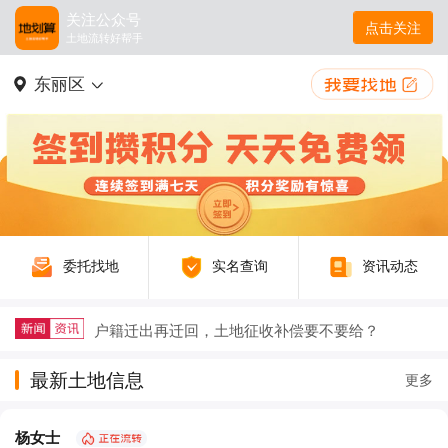
关注公众号
点击关注
土地流转好帮手
东丽区
委托找地
实名查询
资讯动态
户籍迁出再迁回，土地征收补偿要不要给？
农村生态农业如何以废弃物循环守护绿水青山
最新土地信息
更多
农村三产融合让农业既有 “土味” 又有 “新意”
杨女士