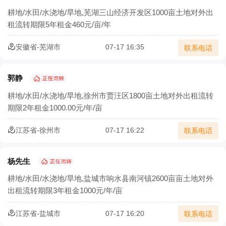
农村生态农业如何以废弃物循环守护绿水青山
耕地/水田/水浇地/旱地,芜湖三山经济开发区1000亩土地对外出
租流转期限5年租金460元/亩/年
农村三产融合让农业既有 “土味” 又有 “新意”
安徽省-芜湖市
07-17 16:35
联系电话
农业部：集体土地经营权流转须2/3村民代表同意
确保承包地经营权流转价格合理
郭静
土地流转怎样实施才能实现效益最大化？
耕地/水田/水浇地/旱地,徐州市贾汪区1800亩土地对外出租流转
期限2年租金1000.00元/年/亩
北京市农村土地经营权流转价格模型正式发布
江苏省-徐州市
07-17 16:22
联系电话
宁夏二轮土地延包1634万余亩承包农户涉及100万余户
杨先生
耕地/水田/水浇地/旱地,盐城市响水县南河镇2600亩亩土地对外
出租流转期限3年租金1000元/年/亩
江苏省-盐城市
07-17 16:20
联系电话