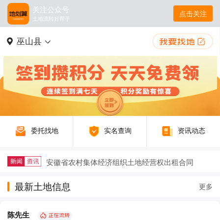
关注公众号
点击关注
土地流转好帮手
巫山县
委托找地
实名查询
资讯动态
安徽省农村集体经济组织土地经营权出租合同
2025年稻谷补贴新规及注意事项详解
最新土地信息
更多
户籍迁出再迁回，土地征收补偿要不要给？
陈先生