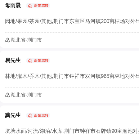
母雨晨
园地/果园/茶园/其他,荆门市东宝区马河镇200亩桔场对外出
湖北省-荆门市
易先生
林地/灌木/乔木/其他,荆门市钟祥市双河镇965亩林地对外出
湖北省-荆门市
龚先生
坑塘水面/河流/湖泊/水库,荆门市钟祥市石牌镇90亩渔池对外