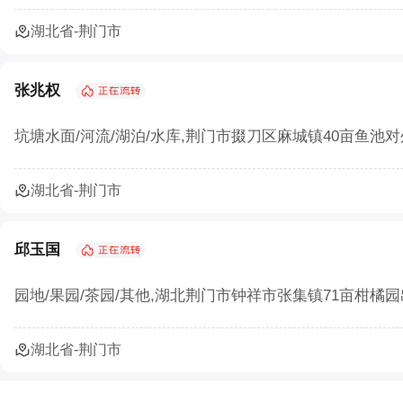
湖北省-荆门市
张兆权
坑塘水面/河流/湖泊/水库,荆门市掇刀区麻城镇40亩鱼池
湖北省-荆门市
邱玉国
园地/果园/茶园/其他,湖北荆门市钟祥市张集镇71亩柑橘园出
湖北省-荆门市