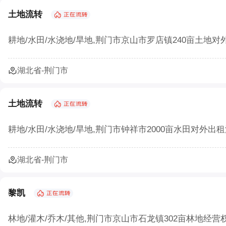
农村生态农业如何以废弃物循环守护绿水青山
土地流转
农村三产融合让农业既有 “土味” 又有 “新意”
耕地/水田/水浇地/旱地,荆门市京山市罗店镇240亩土地对外
农业部：集体土地经营权流转须2/3村民代表
湖北省-荆门市
确保承包地经营权流转价格合理
土地流转怎样实施才能实现效益最大化？
土地流转
北京市农村土地经营权流转价格模型正式发布
耕地/水田/水浇地/旱地,荆门市钟祥市2000亩水田对外
宁夏二轮土地延包1634万余亩承包农户涉及10
湖北省-荆门市
安徽省农村集体经济组织土地经营权出租合同
黎凯
林地/灌木/乔木/其他,荆门市京山市石龙镇302亩林地经营权