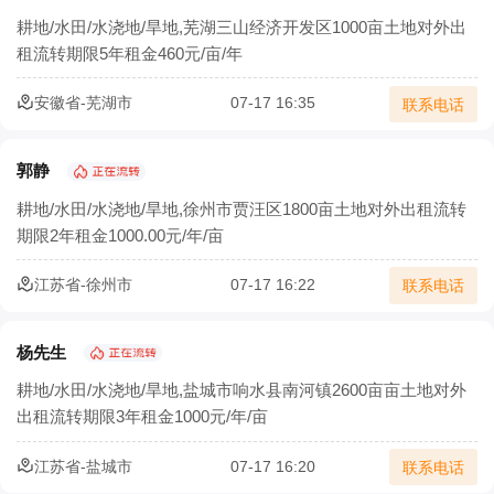
农业部：集体土地经营权流转须2/3村民代表同意
耕地/水田/水浇地/旱地,芜湖三山经济开发区1000亩土地对外出
租流转期限5年租金460元/亩/年
确保承包地经营权流转价格合理
安徽省-芜湖市
07-17 16:35
联系电话
土地流转怎样实施才能实现效益最大化？
北京市农村土地经营权流转价格模型正式发布
郭静
耕地/水田/水浇地/旱地,徐州市贾汪区1800亩土地对外出租流转
宁夏二轮土地延包1634万余亩承包农户涉及100万余户
期限2年租金1000.00元/年/亩
安徽省农村集体经济组织土地经营权出租合同
江苏省-徐州市
07-17 16:22
联系电话
2025年稻谷补贴新规及注意事项详解
杨先生
耕地/水田/水浇地/旱地,盐城市响水县南河镇2600亩亩土地对外
出租流转期限3年租金1000元/年/亩
江苏省-盐城市
07-17 16:20
联系电话