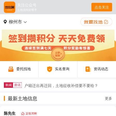
关注公众号
点击关注
土地流转好帮手
柳州市
委托找地
实名查询
资讯动态
户籍迁出再迁回，土地征收补偿要不要给？
农村生态农业如何以废弃物循环守护绿水青山
最新土地信息
更多
农村三产融合让农业既有 “土味” 又有 “新意”
陈先生