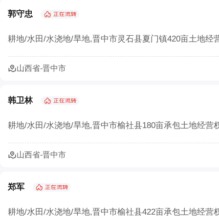
农村生态农业如何以废弃物循环守护绿水青山
郭守忠
农村三产融合让农业既有 “土味” 又有 “新意”
耕地/水田/水浇地/旱地,晋中市灵石县夏门镇420亩土地经营
农业部：集体土地经营权流转须2/3村民代表
山西省-晋中市
确保承包地经营权流转价格合理
土地流转怎样实施才能实现效益最大化？
韩卫林
北京市农村土地经营权流转价格模型正式发布
耕地/水田/水浇地/旱地,晋中市榆社县180亩承包土地经营权
宁夏二轮土地延包1634万余亩承包农户涉及10
山西省-晋中市
安徽省农村集体经济组织土地经营权出租合同
郑军
耕地/水田/水浇地/旱地,晋中市榆社县422亩承包土地经营