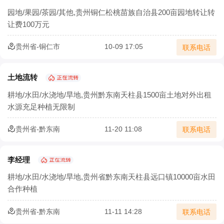
农村生态农业如何以废弃物循环守护绿水青山
园地/果园/茶园/其他,贵州铜仁松桃苗族自治县200亩园地转让转
让费100万元
农村三产融合让农业既有 “土味” 又有 “新意”
贵州省-铜仁市
10-09 17:05
联系电话
农业部：集体土地经营权流转须2/3村民代表同意
确保承包地经营权流转价格合理
土地流转
耕地/水田/水浇地/旱地,贵州黔东南天柱县1500亩土地对外出租
土地流转怎样实施才能实现效益最大化？
水源充足种植无限制
北京市农村土地经营权流转价格模型正式发布
贵州省-黔东南
11-20 11:08
联系电话
宁夏二轮土地延包1634万余亩承包农户涉及100万余户
李经理
耕地/水田/水浇地/旱地,贵州省黔东南天柱县远口镇10000亩水田
合作种植
贵州省-黔东南
11-11 14:28
联系电话