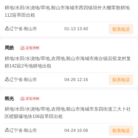
农村生态农业如何以废弃物循环守护绿水青山
耕地/水田/水浇地/旱地,鞍山市海城市西四镇坝外大棚零散耕地
112亩旱田出租
农村三产融合让农业既有 “土味” 又有 “新意”
辽宁省-鞍山市
01-13 13:40
联系电话
农业部：集体土地经营权流转须2/3村民代表同意
确保承包地经营权流转价格合理
周皓
耕地/水田/水浇地/旱地,农用地,鞍山市海城市南台镇后驼龙村复
土地流转怎样实施才能实现效益最大化？
耕142亩2号地耕地出租
北京市农村土地经营权流转价格模型正式发布
辽宁省-鞍山市
04-26 12:16
联系电话
宁夏二轮土地延包1634万余亩承包农户涉及100万余户
韩光
耕地/水田/水浇地/旱地,农用地,鞍山市海城市东四街道三大卜社
区瞪眼嚎地块106亩旱田出租
辽宁省-鞍山市
04-24 16:06
联系电话