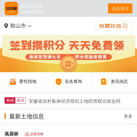
关注公众号
点击关注
土地流转好帮手
鞍山市
委托找地
实名查询
资讯动态
安徽省农村集体经济组织土地经营权出租合同
2025年稻谷补贴新规及注意事项详解
最新土地信息
更多
户籍迁出再迁回，土地征收补偿要不要给？
高居林