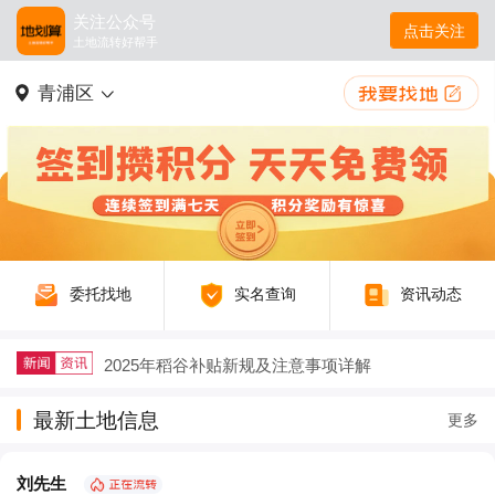
关注公众号
点击关注
土地流转好帮手
青浦区
委托找地
实名查询
资讯动态
2025年稻谷补贴新规及注意事项详解
户籍迁出再迁回，土地征收补偿要不要给？
最新土地信息
更多
农村生态农业如何以废弃物循环守护绿水青山
刘先生