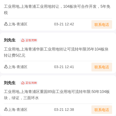
农村三产融合让农业既有 “土味” 又有 “新意”
工业用地,上海青浦工业用地转让，104板块可合作开发，5年免
税
农业部：集体土地经营权流转须2/3村民代表同意
上海-青浦区
03-21 12:42
联系电话
确保承包地经营权流转价格合理
土地流转怎样实施才能实现效益最大化？
刘先生
工业用地,上海青浦华新工业用地转让可流转年限35年104板块
北京市农村土地经营权流转价格模型正式发布
转让费5亿元
宁夏二轮土地延包1634万余亩承包农户涉及100万余户
上海-青浦区
03-21 12:41
联系电话
安徽省农村集体经济组织土地经营权出租合同
刘先生
工业用地,上海青浦区重固89亩工业用地可流转年限:50年104板
块，绿证，三面环水
上海-青浦区
03-21 12:38
联系电话