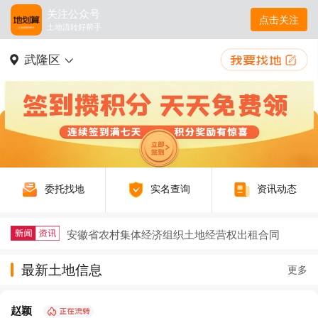
关注公众号
点击关注
土地流转好帮手
武隆区
委托找地
实名查询
资讯动态
安徽省农村集体经济组织土地经营权出租合同
2025年稻谷补贴新规及注意事项详解
最新土地信息
更多
户籍迁出再迁回，土地征收补偿要不要给？
赵颖
农村生态农业如何以废弃物循环守护绿水青山