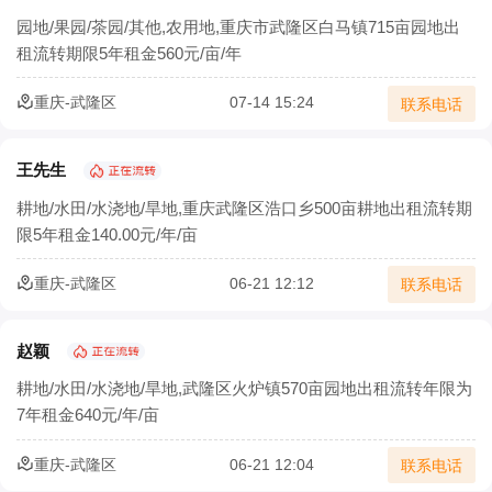
园地/果园/茶园/其他,农用地,重庆市武隆区白马镇715亩园地出
农村三产融合让农业既有 “土味” 又有 “新意”
租流转期限5年租金560元/亩/年
农业部：集体土地经营权流转须2/3村民代表同意
重庆-武隆区
07-14 15:24
联系电话
确保承包地经营权流转价格合理
王先生
土地流转怎样实施才能实现效益最大化？
耕地/水田/水浇地/旱地,重庆武隆区浩口乡500亩耕地出租流转期
限5年租金140.00元/年/亩
北京市农村土地经营权流转价格模型正式发布
重庆-武隆区
06-21 12:12
宁夏二轮土地延包1634万余亩承包农户涉及100万余户
联系电话
赵颖
耕地/水田/水浇地/旱地,武隆区火炉镇570亩园地出租流转年限为
7年租金640元/年/亩
重庆-武隆区
06-21 12:04
联系电话